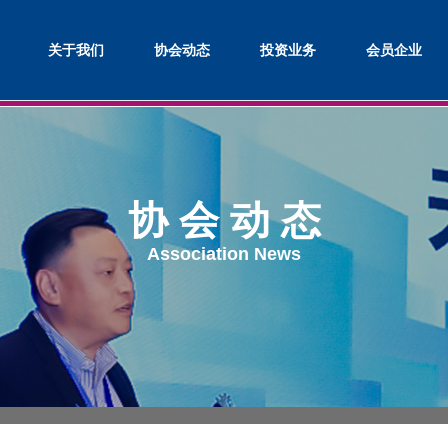
关于我们
协会动态
投资业务
会员企业
协 会 动 态
Association News