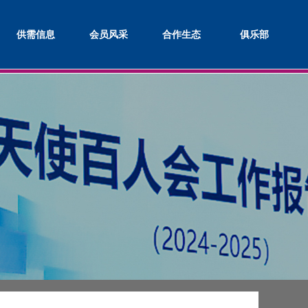
供需信息
会员风采
合作生态
俱乐部