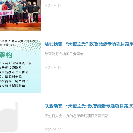
2025-08-12
活动预告 | “天使之光” 数智能源专场项目路
数智能源专场项目分享会
2025-08-12
联盟动态 | “天使之光”数智能源专题项目路
天使百人会主办的总第69期项目路演活动
2025-08-05