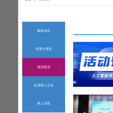
最新动态
投资大讲堂
最新动态
投资大讲堂
项目路演
走进家人企业
项目路演
走进家人企业
家人佳讯