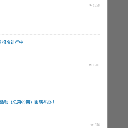
넶
1358
演 报名进行中
넶
1201
演活动（总第69期）圆满举办！
넶
256