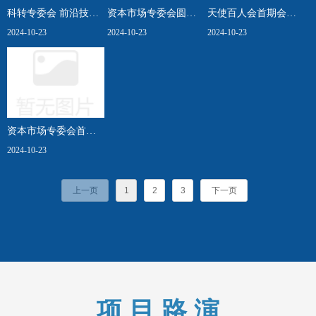
科转专委会 前沿技术
资本市场专委会圆满
天使百人会首期会员
与产业趋势及早期项
2024-10-23
举办第二期主题活动
2024-10-23
直通车暨会员迎新活
2024-10-23
目分享会首秀——6G
——2024年下半年A股
动圆满举行
技术专场成功举办
及全球市场投资展望
资本市场专委会首场
活动圆满举行，行业
2024-10-23
大咖共议市场走势与
改革机遇
上一页
1
2
3
下一页
项 目 路 演