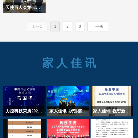
期项目路演合投活动。
刻”主题沙龙活动。天
活动由天使百人会TMT
天使百人会第62期项目路演活动成功举办
使百人会新晋会员、天
投资委主任、创势资本
10月25日下午，天使百
使成长营发起人、执行
董事长汤旭东先生主
人会举办第62期项目路
上一页
1
2
3
下一页
院长、进化家创始人、
持，共上会7个项目，
演合投活动。
中关村天使投资联盟秘
其中3个京外项目线上
书长、AC加速器CEO
参演，4个项目现场进
徐勇先生担任本期分享
行演示。
嘉宾。
家 人 佳 讯
力控科技荣膺2024中国自动化产业年会多项大奖
家人佳讯| 祝贺德载厚资本所投企业瑞浦兰钧正式登陆港交所， “动储结合”引领未来发展！
家人佳讯| 祝贺新鼎资本荣获【第一新声】六大榜单！
4月11日，由中国自动
“动储结合”引领未来发
祝贺新鼎资本荣获第一
化学会主办的2024中国
展！\x0d\x0a天使百人
新声六大榜单
自动化产业年会在北京
会会员企业德载厚资本