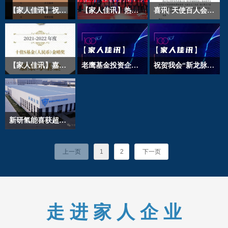
隆重举行，大会以“数
又添佳绩！
【家人佳讯】祝贺德载厚资本荣登 “2022年度新锐私募股权投资机构TOP10” 榜单
【家人佳讯】热烈庆祝会员单位所投企业九州一轨成功登陆上交所科创板！
喜讯| 天使百人会获中国科协科学技术传播中心感谢信
智协同 铸就新质生产
祝贺载载厚资本荣登知
2023年1月18日，会员
力”为主题，吸引了国
名科技产业研究平台
单位基石创投所投企业
内外工业自动化领域的
【第一新声】发布
北京九州一轨
众多领袖企业和专家人
的“2022年度中国投资
（688485.SH）正式登
【家人佳讯】嘉豪母基金获评晨哨集团2021-2022年度S基金金哨奖
老鹰基金投资企业史河机器人荣登国家级专精特新“小巨人”企业名单
祝贺我会“新龙脉基金”获“基金最佳回报Top50”
士，共同探讨行业发展
机构系列榜单”
陆上海交易所科创板
的未来趋势。
嘉豪母基金作为中国S
近日，我会家人老鹰基
基金市场较早的参与
金所投企业史河机器人
者、奠基者和引领者之
荣登工信部第四批专精
一，获评“2021-2022年
特新“小巨人”企业名单
新研氢能喜获超亿元融资
度十佳S基金（人民
此次融资将用于新研氢
币）金哨奖”
能位于北京亦庄的总部
上一页
1
2
下一页
建设、新研氢能成都基
地建设、新研氢能北京
研发中心及大连研发中
心研发团队扩充、产品
走 进 家 人 企 业
升级及市场拓展等方
面。