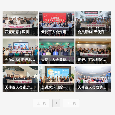
联盟动态 | 深耕十七载！这家"小而精"的科技公司迎来全新发展机遇——天使百人会第32期走进家人企业活动
天使百人会走进蓝海建设，探访科技创新企业
会员活动| 天使百人会走进友道科技公司——第29期走进家人企业系列活动
天使百人会第32期走进
2024年4月17日，天使
6月13日下午，天使百
家人企业活动
百人会成功举办第30期
人会圆满举办第29期走
走进家人企业活动。天
进家人企业活动，参访
使百人会一行20人，走
友道科技有限公司。
会员活动| 走进北京恒德明镜诊所——天使百人会圆满举办第28期走进家人企业活动！
天使百人会参访亨瑞集团 | 第27期走进家人企业活动
走进北京添福家中医康复医院——记天使百人会第26期走进家人企业活动
进本会会员张亮先生创
5月18日下午，天使百
2023年1月9日下午，天
地产高管跨界转行健康
办企业——北京蓝海建
人会圆满举办第28期走
使百人会一行20余人走
领域，纵观一个女性创
设股份有限公司参观访
进家人企业活动，参访
进全球领先的留学移民
业者的心路历程。
问。
北京恒德明镜诊所，就
置业机构——亨瑞集团
天使百人会走进家人企业—新研氢能源科技有限公司
走进欢乐口腔—天使百人会第25期走进家人企业活动
天使百人会成功举办第22期走进家人企业活动
其诊治技术、服务水平
参观访问
2021年12月8日下午，
天使百人会走进欢乐口
天使百人会对北京流金
以及医疗管理等方面进
在天使百人会秘书长毛
腔旗下固瑞齿科参观交
岁月科技传媒股份有限
上一页
1
下一页
行了深入探讨。
海先生带领下，天使百
流。
公司进行参访。
人会一行20余人走进本