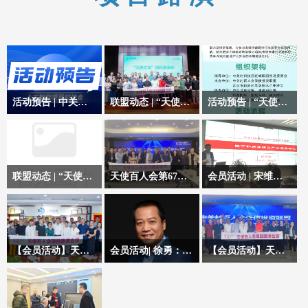
活动预告 | 中关村“火花”活动之人工智能领域2025年科技成果转化项目路演
联盟动态 | “天使之光”数智能源专题项目路演活动（总第69期）圆满举办！
活动预告 | “天使之光” 数智能源专场项目路演 报名进行中
天使百人会主办的总第
数智能源专场项目分享
69期项目路演活动
会
联盟动态 | “天使之光”数智能源专题项目路演活动（总第69期）圆满举办！
天使百人会第67期项目路演活动：深入探讨与精准对接，助力创业项目与资本高效融合
会员活动 | 宋维宁：全球碳中和博弈与投资机遇及挑战—天使百人会第54期投资沙龙活动
天使百人会主办的总第
4月23日下午，天使百
2023年11月1日下午，
69期项目路演活动
人会在中关村大河资本
由天使百人会科技成果
会议室举办第67期投资
转化专委会发起筹划的
路演活动。天使百人会
第54期投资大讲堂活动
【会员活动】天使百人会圆满举办第65期项目路演合投活动！
会员活动| 徐勇：如何熬过投资中的至暗时刻？—天使百人会第52期投资沙龙活动
【会员活动】天使百人会圆满举办第64期项目路演合投活动！
常务理事、中创鸿星创
在中关村天合科技成果
8月29日下午，天使百
2023年7月18日下午，
5月30日下午，天使百
投基金创始合伙人万松
转化促进中心路演厅举
人会在三聚阳光知识产
天使百人会举办“如何
人会圆满举办第64期项
女士主持本场活动。
办
权集团会议室举办第65
熬过投资中的至暗时
目路演合投活动。本场