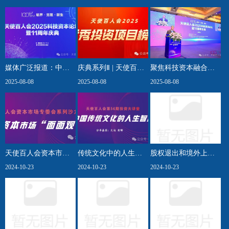
媒体广泛报道：中关
庆典系列Ⅱ | 天使百人
聚焦科技资本融合，
村天使百人会2025科
2025-08-08
会2025年度优秀投资
2025-08-08
共话未来投资新图景
2025-08-08
技资本论坛成功举
项目榜单重磅发布！
——中关村天使百人
办。
会2025“临界·觉醒·新
生”科技资本论坛圆满
举办
天使百人会资本市场
传统文化中的人生智
股权退出和境外上市
专委会举办闭门会议
2024-10-23
慧—天使百人会第56
2024-10-23
路径解析——企业与
2024-10-23
期大讲堂活动圆满举
服务专委会 & 资本市
办！
场专委会联合活动