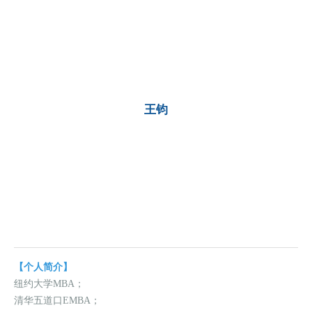
王钧
容诺投资总裁
【2023】
【个人简介】
纽约大学MBA；
清华五道口EMBA；