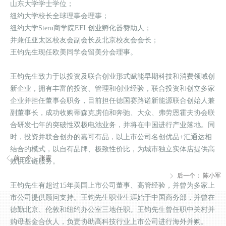
山东大学学士学位；
纽约大学校长全球理事会理事；
纽约大学Stern商学院EFL创业孵化器赞助人；
并兼任亚太区校友会副会长及北京校友会会长；
王钧先生现任欧美同学会留美分会理事。
王钧先生致力于以投资及联合创业形式赋能早期科技和消费领域创
新企业，拥有丰富的投资、管理和创业经验，联合投资和创立多家
企业并担任董事会职务，目前担任德国赛路诺新能源联合创始人兼
副董事长，成功收购蒂森克虏伯和奔驰、大众、弗劳恩霍夫协会联
合研发七年的突破性双极电池业务，并将在中国进行产业落地。同
时，投资并联合创办的嘉可有品，以上市公司名创优品+汇通达相
结合的模式，以自有品牌、极致性价比，为城市独立实体店提供高
前一个：
张震
ꁣ
效供应链服务。
后一个：
陈小军
ꁕ
王钧先生有超过15年美国上市公司董事、高管经验，并曾为多家上
市公司提供顾问支持。王钧先生职业生涯始于中国商务部，并曾在
德勤北京、伦敦和纽约办公室三地任职。王钧先生曾任职中关村并
购母基金合伙人，负责协助高科技行业上市公司进行海外并购。