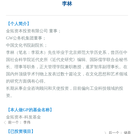
李林
【个人简介】
金拓资本投资有限公司 董事；
GW公务机集团董事；
中国文化书院副院长；
李林（笔名：李双木）先生毕业于北京师范大学历史系，曾历任中
国社会科学院近代史所《近代史研究》编辑、国际儒学联合会秘书
长、理事等职务，正大管理学院兼职教授，暹罗智库副理事长。在
国内外顶级学术刊物上发表过数十篇论文，在文化思想和艺术领域
的研究方面偶有心得。
长期从事企业咨询顾问和天使投资，目前偏向工业科技领域的投
资。
【本人做GP的基金名称】
金拓资本-科发基金
前一个：
李伟
ꁣ
【已投资项目】
后一个：
储盈
ꁕ