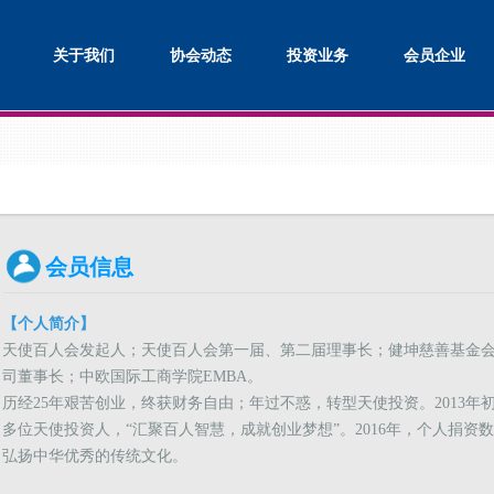
关于我们
协会动态
投资业务
会员企业
会员信息
【个人简介】
天使百人会发起人；天使百人会第一届、第二届理事长；健坤慈善基金
司董事长；中欧国际工商学院EMBA。
历经25年艰苦创业，终获财务自由；年过不惑，转型天使投资。2013年初
多位天使投资人，“汇聚百人智慧，成就创业梦想”。2016年，个人捐
弘扬中华优秀的传统文化。